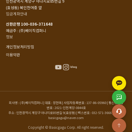
인천광역시 계양구 아나지로85번길 9
(효성동) 북인천여중 앞
입금계좌안내
신한은행 100-036-371648
예금주 : (주)베이직컴퍼니
정보
개인정보처리방침
이용약관
회사명 : (주)베이직컴퍼니 | 대표 : 정현옥 | 사업자등록번호 : 137-86-05960 | 통신판매업
번호 : 2021-인천계양-0844호
주소 : 인천광역시 계양구 아나지로85번길 9(효성동) | 팩스번호 : 032-571-3666 | 이메일 :
basicgagu@naver.com
Copyright © Basicgagu Corp. All right reserved.