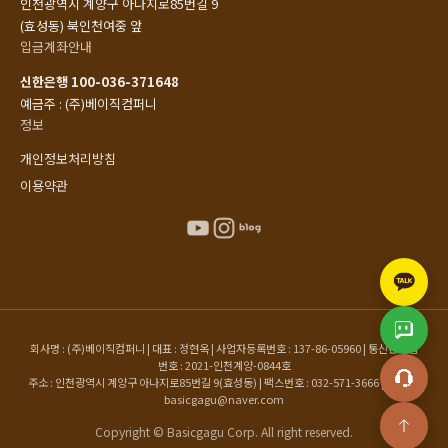
인천광역시 계양구 아나지로85번길 9
(효성동) 북인천여중 앞
입금계좌안내
신한은행 100-036-371648
예금주 : (주)베이직컴퍼니
정보
개인정보처리방침
이용약관
회사명 : (주)베이직컴퍼니 | 대표 : 정현옥 | 사업자등록번호 : 137-86-05960 | 통신판매업
번호 : 2021-인천계양-0844호
주소 : 인천광역시 계양구 아나지로85번길 9(효성동) | 팩스번호 : 032-571-3666 | 이메일 :
basicgagu@naver.com
Copyright © Basicgagu Corp. All right reserved.