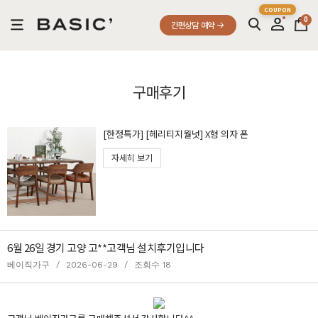
0
간편상담 예약
구매후기
[한정특가] [헤리티지월넛] X형 의자 폰
자세히 보기
6월 26일 경기 고양 고**고객님 설치후기입니다
베이직가구
/
2026-06-29
/
조회수 18