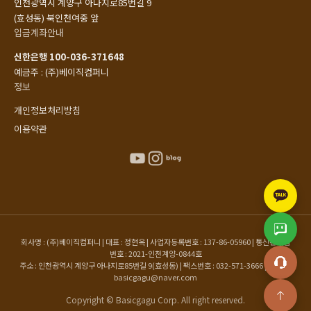
인천광역시 계양구 아나지로85번길 9
(효성동) 북인천여중 앞
입금계좌안내
신한은행 100-036-371648
예금주 : (주)베이직컴퍼니
정보
개인정보처리방침
이용약관
회사명 : (주)베이직컴퍼니 | 대표 : 정현옥 | 사업자등록번호 : 137-86-05960 | 통신판매업
번호 : 2021-인천계양-0844호
주소 : 인천광역시 계양구 아나지로85번길 9(효성동) | 팩스번호 : 032-571-3666 | 이메일 :
basicgagu@naver.com
Copyright © Basicgagu Corp. All right reserved.