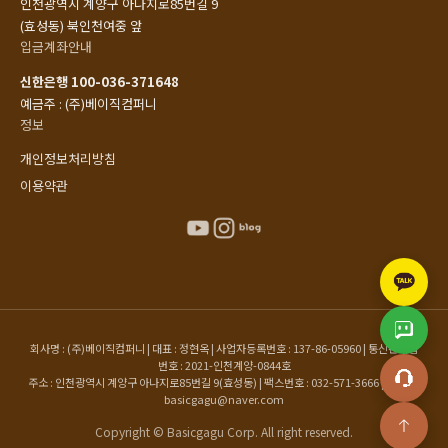
인천광역시 계양구 아나지로85번길 9
(효성동) 북인천여중 앞
입금계좌안내
신한은행 100-036-371648
예금주 : (주)베이직컴퍼니
정보
개인정보처리방침
이용약관
회사명 : (주)베이직컴퍼니 | 대표 : 정현옥 | 사업자등록번호 : 137-86-05960 | 통신판매업
번호 : 2021-인천계양-0844호
주소 : 인천광역시 계양구 아나지로85번길 9(효성동) | 팩스번호 : 032-571-3666 | 이메일 :
basicgagu@naver.com
Copyright © Basicgagu Corp. All right reserved.