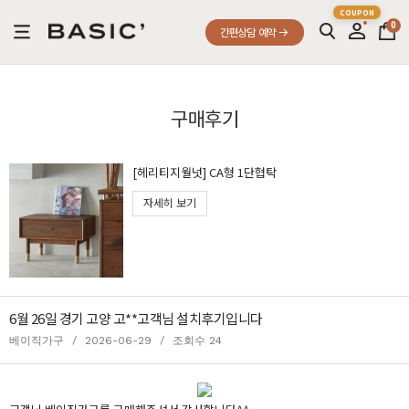
0
간편상담 예약
구매후기
[헤리티지월넛] CA형 1단협탁
자세히 보기
6월 26일 경기 고양 고**고객님 설치후기입니다
베이직가구
/
2026-06-29
/
조회수 24