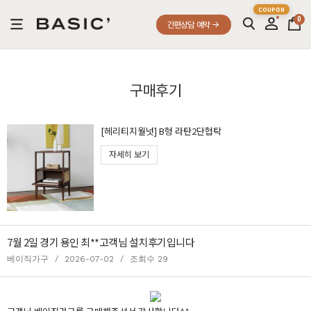
0
간편상담 예약
구매후기
[헤리티지월넛] B형 라탄2단협탁
자세히 보기
7월 2일 경기 용인 최**고객님 설치후기입니다
베이직가구
/
2026-07-02
/
조회수 29