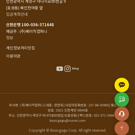
인천광역시 계양구 아나지로85번길 9
(효성동) 북인천여중 앞
입금계좌안내
신한은행 100-036-371648
예금주 : (주)베이직컴퍼니
정보
개인정보처리방침
이용약관
회사명 : (주)베이직컴퍼니 | 대표 : 정현옥 | 사업자등록번호 : 137-86-05960 | 통신판매업
번호 : 2021-인천계양-0844호
주소 : 인천광역시 계양구 아나지로85번길 9(효성동) | 팩스번호 : 032-571-3666 | 이메일 :
basicgagu@naver.com
Copyright © Basicgagu Corp. All right reserved.