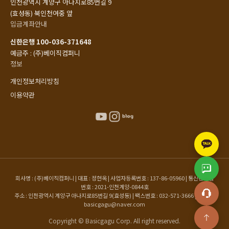
인천광역시 계양구 아나지로85번길 9
(효성동) 북인천여중 앞
입금계좌안내
신한은행 100-036-371648
예금주 : (주)베이직컴퍼니
정보
개인정보처리방침
이용약관
회사명 : (주)베이직컴퍼니 | 대표 : 정현옥 | 사업자등록번호 : 137-86-05960 | 통신판매업
번호 : 2021-인천계양-0844호
주소 : 인천광역시 계양구 아나지로85번길 9(효성동) | 팩스번호 : 032-571-3666 | 이메일 :
basicgagu@naver.com
Copyright © Basicgagu Corp. All right reserved.