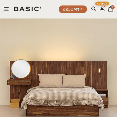
0
간편상담 예약