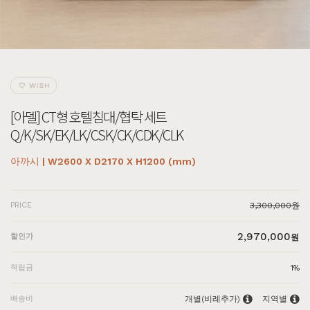
[아델] CT형 호텔침대/협탁 세트
Q/K/SK/EK/LK/CSK/CK/CDK/CLK
아까시 | W2600 X D2170 X H1200 (mm)
PRICE
3,300,000원
2,970,000
할인가
원
적립금
1%
배송비
개별(비례추가)
지역별