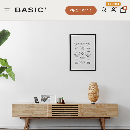
0
간편상담 예약