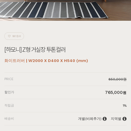
[하모니] Z형 거실장 투톤컬러
화이트러버 | W2000 X D400 X H540 (mm)
PRICE
850,000원
765,000
할인가
원
적립금
1%
배송비
개별(비례추가)
지역별