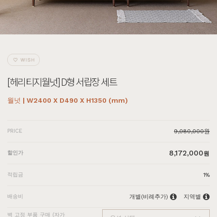
[헤리티지월넛] D형 서랍장 세트
월넛 | W2400 X D490 X H1350 (mm)
PRICE
9,080,000원
8,172,000
할인가
원
적립금
1%
배송비
개별(비례추가)
지역별
벽 고정 부품 구매 (자가