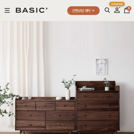
0
간편상담 예약