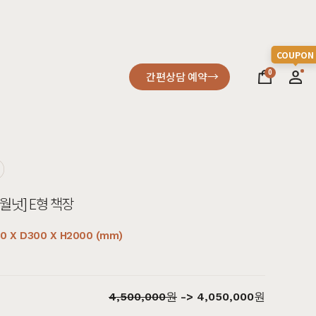
0
간편상담 예약
소파
컬러가구
원목소파
2층침대
월넛] E형 책장
가죽소파
벙커침대
어썸멜로
오크
까사
블랙러버
코코
금강송/자작
패브릭소파
침실가구
0 X D300 X H2000 (mm)
거실가구
서재가구
4,500,000원
->
4,050,000
원
할인 혜택
세요
다
차원이 다른 고급스러움, 프리미엄소파
고객을 증명하다
진행중인 이벤트