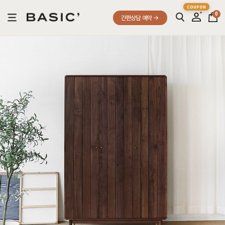
0
간편상담 예약