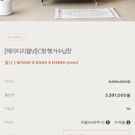
[헤리티지월넛] C형 행거수납장
월넛 | W1200 X D500 X H1900 (mm)
PRICE
3,990,000원
3,591,000
할인가
원
적립금
1%
배송비
개별(비례추가)
지역별