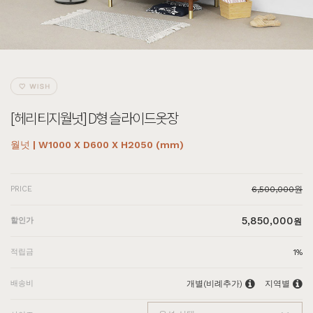
[헤리티지월넛] D형 슬라이드옷장
월넛 | W1000 X D600 X H2050 (mm)
PRICE
6,500,000원
5,850,000
할인가
원
적립금
1%
배송비
개별(비례추가)
지역별