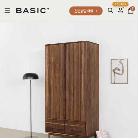
0
간편상담 예약