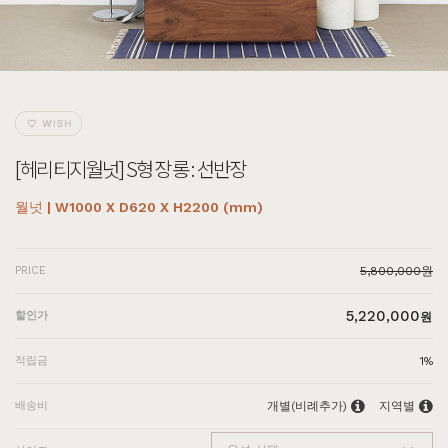
[헤리티지월넛] S형 장롱 : 선반장
월넛 | W1000 X D620 X H2200 (mm)
PRICE
5,800,000원
5,220,000
할인가
원
적립금
1%
배송비
개별(비례추가)
지역별