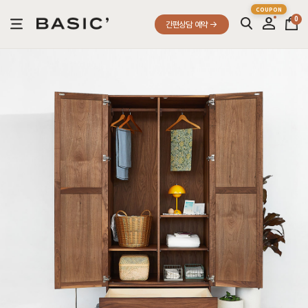
0
간편상담 예약