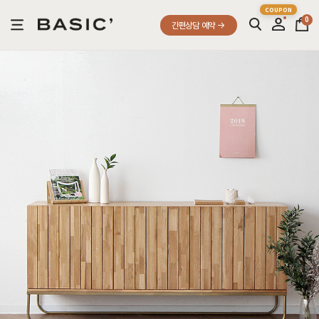
0
간편상담 예약