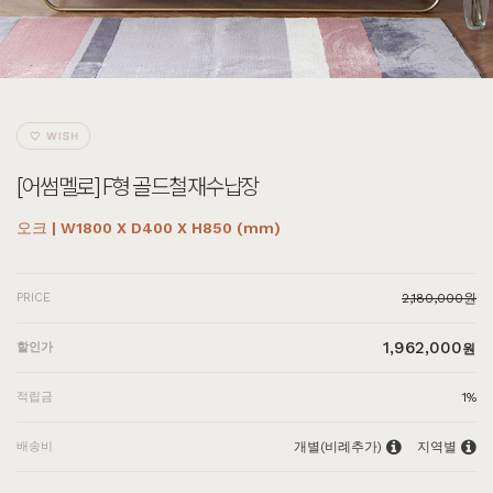
[어썸멜로] F형 골드철재수납장
오크 | W1800 X D400 X H850 (mm)
PRICE
2,180,000원
1,962,000
할인가
원
적립금
1%
배송비
개별(비례추가)
지역별