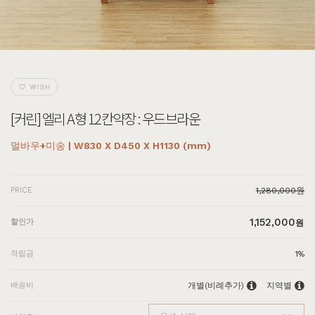
[커린] 엘리 A형 12칸약장 : 우드브라운
멀바우+미송 | W830 X D450 X H1130 (mm)
PRICE
1,280,000원
1,152,000
할인가
원
적립금
1%
배송비
개별(비례추가)
지역별