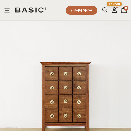
0
간편상담 예약