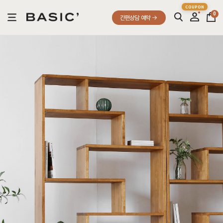
0
간편상담 예약