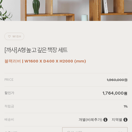
[까사] A형 높고 깊은 책장 세트
블랙러버 | W1600 X D400 X H2000 (mm)
PRICE
1,960,000원
1,764,000
할인가
원
적립금
1%
배송비
개별(비례추가)
지역별