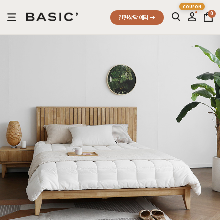
0
간편상담 예약