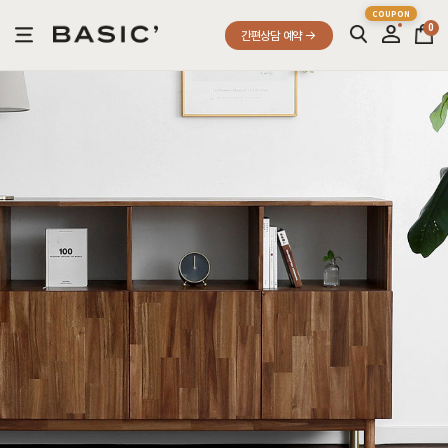
0
간편상담 예약