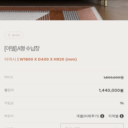
[아델] A형 수납장
아까시 | W1800 X D400 X H920 (mm)
PRICE
1,600,000원
1,440,000
할인가
원
적립금
1%
배송비
개별(비례추가)
지역별