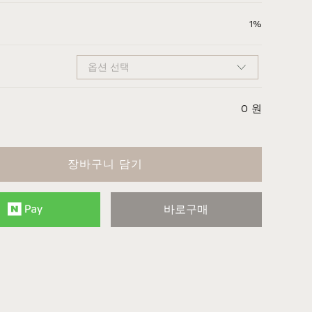
주방가구
커린
컬러원목
매트리스
국내제작
셀레스티얼
티크
1%
0
원
장바구니 담기
바로구매